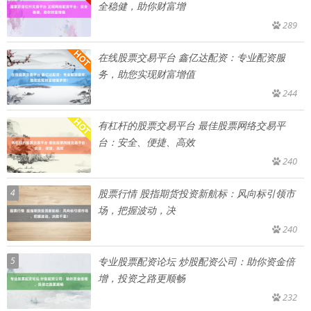
全稳健，助你财富增
289
在线股票交易平台 鑫亿达配资：专业配资服
务，助您实现财富增值
244
有杠杆的股票交易平台 最佳股票网络交易平
台：安全、便捷、高效
240
4
股票行情 股指期货投资新航标：风向标引领市
场，把握波动，决
240
5
专业股票配资论坛 炒股配资公司：助你资金倍
增，投资之路更顺畅
232