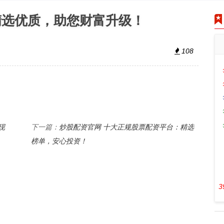
精选优质，助您财富升级！
108
现
炒股配资官网 十大正规股票配资平台：精选
下一篇：
榜单，安心投资！
3