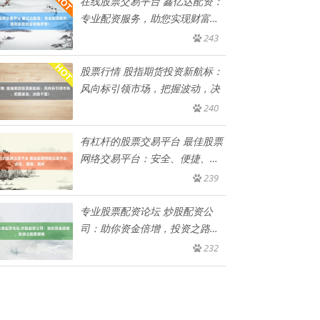
在线股票交易平台 鑫亿达配资：
专业配资服务，助您实现财富增
值
243
股票行情 股指期货投资新航标：
风向标引领市场，把握波动，决
240
有杠杆的股票交易平台 最佳股票
网络交易平台：安全、便捷、高
效
239
专业股票配资论坛 炒股配资公
司：助你资金倍增，投资之路更
顺畅
232