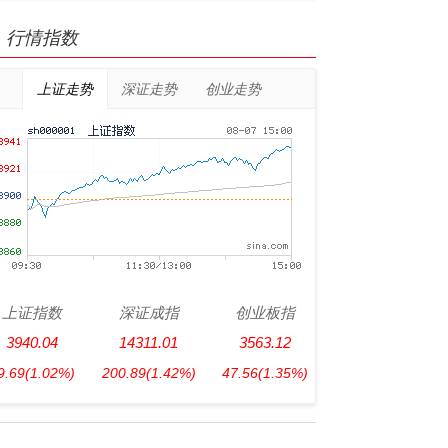
行情指数
上证走势
深证走势
创业走势
上证指数
深证成指
创业板指
3940.04
14311.01
3563.12
9.69
(1.02%)
200.89
(1.42%)
47.56
(1.35%)