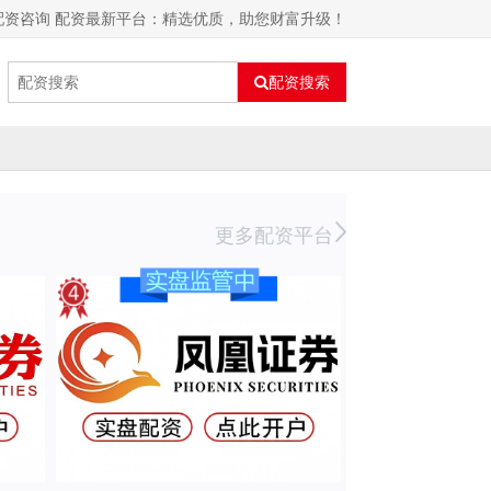
配资咨询 配资最新平台：精选优质，助您财富升级！
配资搜索
更多配资平台