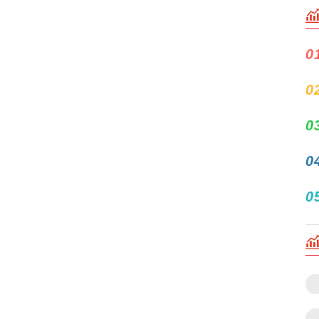
0
0
0
0
0