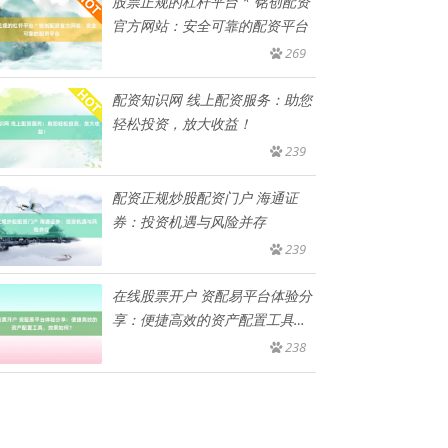
股票正规的杠杆平台 * 铭创配资
官方网站：安全可靠的配资平台
269
配资知识网 线上配资服务：助您
轻松投资，放大收益！
239
配资正规炒股配资门户 海通证
券：投资机遇与风险并存
239
在线股票开户 资配易平台体验分
享：便捷高效的资产配置工具，
效
238