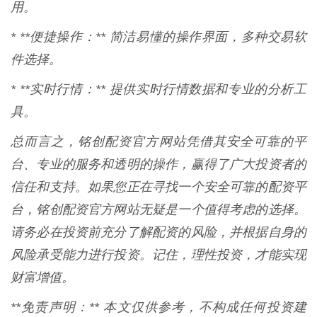
用。
* **便捷操作：** 简洁易懂的操作界面，多种交易软
件选择。
* **实时行情：** 提供实时行情数据和专业的分析工
具。
总而言之，铭创配资官方网站凭借其安全可靠的平
台、专业的服务和透明的操作，赢得了广大投资者的
信任和支持。如果您正在寻找一个安全可靠的配资平
台，铭创配资官方网站无疑是一个值得考虑的选择。
请务必在投资前充分了解配资的风险，并根据自身的
风险承受能力进行投资。记住，理性投资，才能实现
财富增值。
**免责声明：** 本文仅供参考，不构成任何投资建