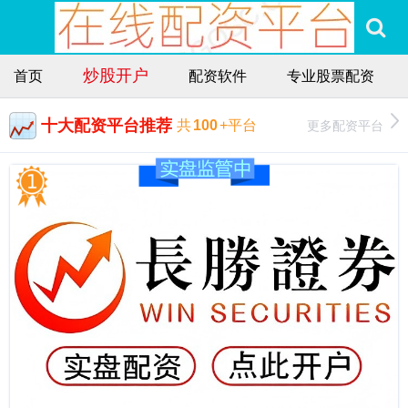
炒股开户
首页
配资软件
专业股票配资
十大配资平台推荐
更多配资平台
共
100
+平台