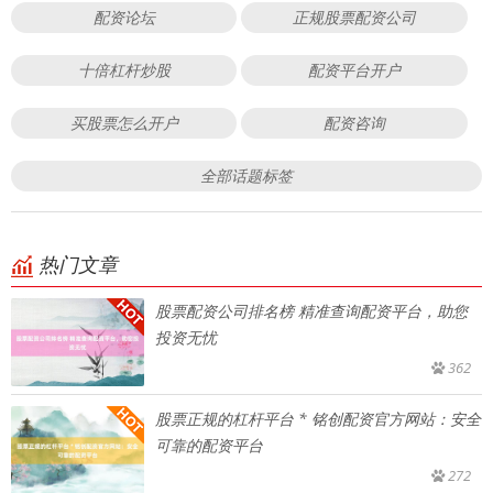
配资论坛
正规股票配资公司
十倍杠杆炒股
配资平台开户
买股票怎么开户
配资咨询
全部话题标签
热门文章
股票配资公司排名榜 精准查询配资平台，助您
投资无忧
362
股票正规的杠杆平台 * 铭创配资官方网站：安全
可靠的配资平台
272