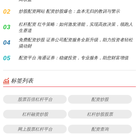
02
炒股配资网站 配资炒股爆仓：血本无归的教训与警示
杠杆配资 红牛策略：如何激发潜能，实现高效决策，领跑人
03
生赛道
免费配资炒股 证券公司配资服务全新升级，助力投资者轻松
04
撬动财
05
配资平台 海通证券：稳健投资，专业服务，助您财富增值
标签列表
股票百倍杠杆平台
配资炒股
杠杆融资炒股
杠杆炒股股票
网上股票杠杆平台
配资查询