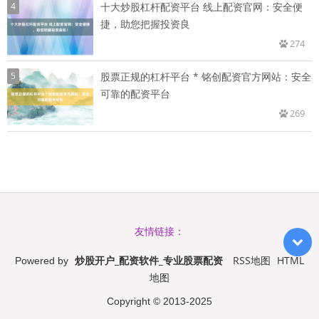
4
十大炒股杠杆配资平台 线上配资官网：安全便
捷，助您把握投资良
274
5
股票正规的杠杆平台 * 铭创配资官方网站：安全
可靠的配资平台
269
友情链接：
炒股开户_配资软件_专业股票配资
RSS地图
HTML
Powered by
地图
Copyright
© 2013-2025