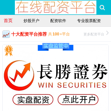
首页
炒股开户
配资软件
专业股票配资
十大配资平台推荐
更多配资平台
共
100
+平台