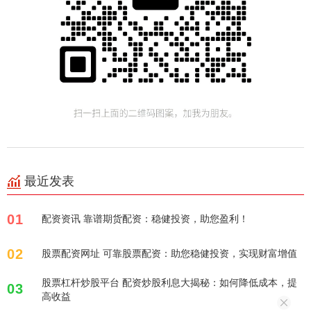
最近发表
01
配资资讯 靠谱期货配资：稳健投资，助您盈利！
02
股票配资网址 可靠股票配资：助您稳健投资，实现财富增值
股票杠杆炒股平台 配资炒股利息大揭秘：如何降低成本，提
03
高收益