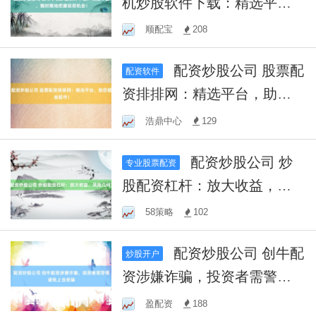
机炒股软件下载：精选平
台，随时随地把握投资机
顺配宝
208
会！
配资炒股公司 股票配
配资软件
资排排网：精选平台，助您
掘金股市！
浩鼎中心
129
配资炒股公司 炒
专业股票配资
股配资杠杆：放大收益，风
险几何？
58策略
102
配资炒股公司 创牛配
炒股开户
资涉嫌诈骗，投资者需警惕
避免上当受骗
盈配资
188