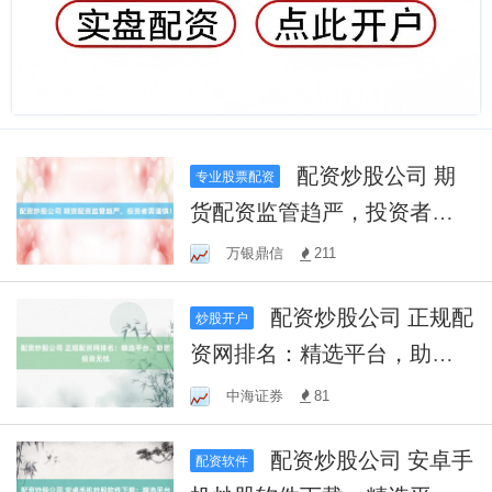
配资炒股公司 期
专业股票配资
货配资监管趋严，投资者需
谨慎！
万银鼎信
211
配资炒股公司 正规配
炒股开户
资网排名：精选平台，助您
投资无忧
中海证券
81
配资炒股公司 安卓手
配资软件