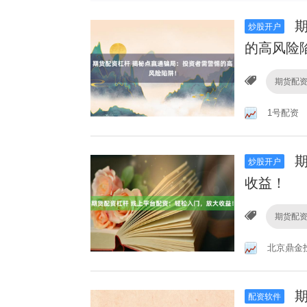
期
炒股开户
的高风险
期货配
1号配资
期
炒股开户
收益！
期货配
北京鼎金
期
配资软件