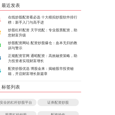
最近发表
在线炒股配资看必选 十大模拟炒股软件排行
1
榜：新手入门与高手进
炒股杠杆配资 天宇优配：专业股票配资，助
2
您财富升级
炒股配资网站 配资炒股爆仓：血本无归的教
3
训与警示
正规配资官网 通昭配资：高效融资策略，助
4
力投资者实现财富增长
配资炒股优选 博股金来：揭秘股市投资秘
5
籍，开启财富增长新篇章
标签列表
安全的杠杆炒股平台
证券配资炒股
股票杠杆炒股
配资操作